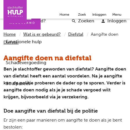
Direct naar de inhoud
Direct naar de contact
Slachtoffers
Jongeren
Community
Over ons
Doneer
Home
Zoek
Inloggen
Menu
Iemand helpen
Professionals
Word vrijwilliger
English
Wat is er gebeurd?
Zoeken
Inloggen
Home
Wat is er gebeurd?
Diefstal
Aangifte doen
Emotionele hulp
Diefstal
Aangifte doen na diefstal
Schadevergoeding
Ben je slachtoffer geworden van diefstal? Aangifte doen
van diefstal heeft een aantal voordelen. Na je aangifte
kan de politie proberen de dader op te sporen. Verder is
Strafproces
aangifte doen nodig als je je schade vergoed wilt
krijgen, bijvoorbeeld via je verzekering.
Doe aangifte van diefstal bij de politie
Er zijn een paar manieren om aangifte te doen als je bent
bestolen: