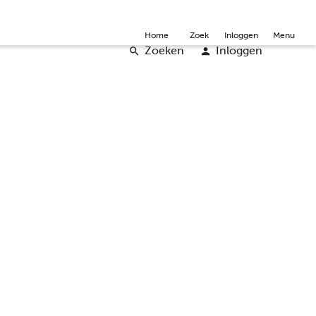
mmunity
Over ons
Doneer
Word vrijwilliger
English
Home
Zoek
Inloggen
Menu
Zoeken
Inloggen