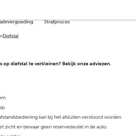
Co
adevergoeding
Strafproces
en
Diefstal
 op diefstal te verkleinen? Bekijk onze adviezen.
eem.
ep.
e afstandsbediening kan bij het afsluiten verstoord worden.
het zicht en bewaar geen reservesleutel in de auto.