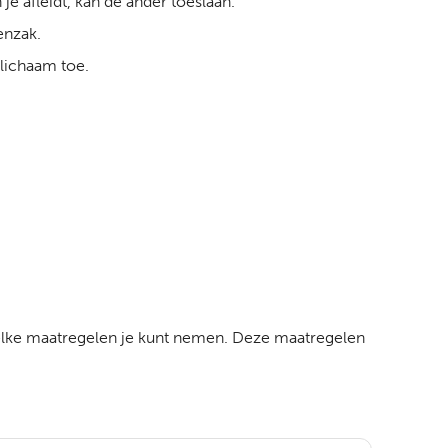
e afleidt, kan de ander toeslaan.
enzak.
 lichaam toe.
welke maatregelen je kunt nemen. Deze maatregelen