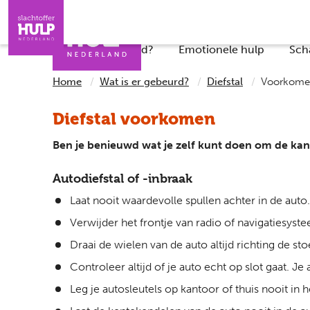
Direct naar de inhoud
Direct naar de contact
Slachtoffers
Jongeren
Iemand helpen
Professionals
Wat is er gebeurd?
Emotionele hulp
Sch
Home
Wat is er gebeurd?
Diefstal
Voorkom
Diefstal voorkomen
Ben je benieuwd wat je zelf kunt doen om de kans
Autodiefstal of -inbraak
Laat nooit waardevolle spullen achter in de auto.
Verwijder het frontje van radio of navigatiesyst
Draai de wielen van de auto altijd richting de sto
Controleer altijd of je auto echt op slot gaat. J
Leg je autosleutels op kantoor of thuis nooit in 