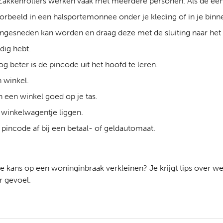
 Zakkenrollers werken vaak met meerdere personen. Als de één j
oorbeeld in een halsportemonnee onder je kleding of in je binn
engesneden kan worden en draag deze met de sluiting naar het
dig hebt.
g beter is de pincode uit het hoofd te leren.
n winkel.
n een winkel goed op je tas.
t winkelwagentje liggen.
pincode af bij een betaal- of geldautomaat.
 kans op een woninginbraak verkleinen? Je krijgt tips over 
r gevoel.