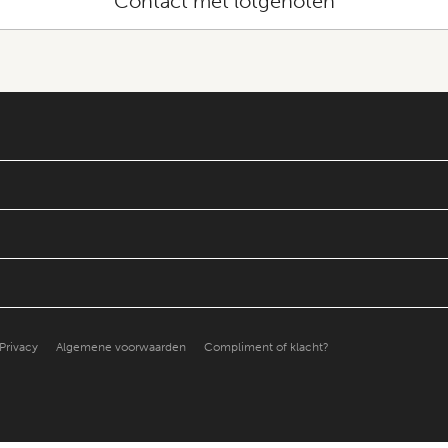
Contact met lotgenoten
Privacy
Algemene voorwaarden
Compliment of klacht?