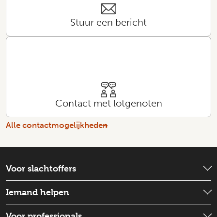
Stuur een bericht
Contact met lotgenoten
Alle contactmogelijkheden
Voor slachtoffers
Wat is er gebeurd?
Iemand helpen
Emotionele hulp
Check wat je kunt doen
Voor professionals