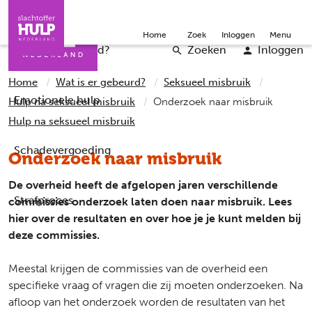
Direct naar de inhoud
Direct naar de contact
Slachtoffers
Jongeren
Community
Over ons
Doneer
Home
Zoek
Inloggen
Menu
Iemand helpen
Professionals
Word vrijwilliger
English
Wat is er gebeurd?
Zoeken
Inloggen
Home
Wat is er gebeurd?
Seksueel misbruik
Emotionele hulp
Hulp na seksueel misbruik
Onderzoek naar misbruik
Hulp na seksueel misbruik
Schadevergoeding
Onderzoek naar misbruik
De overheid heeft de afgelopen jaren verschillende
Strafproces
commissies onderzoek laten doen naar misbruik. Lees
hier over de resultaten en over hoe je je kunt melden bij
deze commissies.
Meestal krijgen de commissies van de overheid een
specifieke vraag of vragen die zij moeten onderzoeken. Na
afloop van het onderzoek worden de resultaten van het