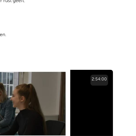
 rust geeft.
en.
2:54:00