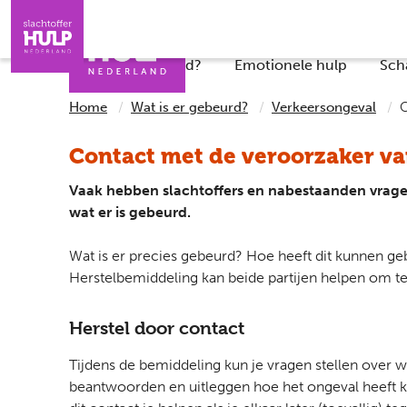
Direct naar de inhoud
Direct naar de contact
Slachtoffers
Jongeren
Iemand helpen
Professionals
Wat is er gebeurd?
Emotionele hulp
Sch
Home
Wat is er gebeurd?
Verkeersongeval
C
Contact met de veroorzaker va
Vaak hebben slachtoffers en nabestaanden vragen
wat er is gebeurd.
Wat is er precies gebeurd? Hoe heeft dit kunnen 
Herstelbemiddeling kan beide partijen helpen om t
Herstel door contact
Tijdens de bemiddeling kun je vragen stellen over w
beantwoorden en uitleggen hoe het ongeval heeft k