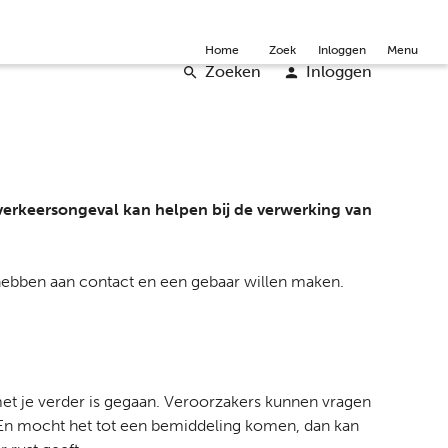
mmunity
Over ons
Doneer
Word vrijwilliger
English
Home
Zoek
Inloggen
Menu
Zoeken
Inloggen
verkeersongeval kan helpen bij de verwerking van
hebben aan contact en een gebaar willen maken.
 met je verder is gegaan. Veroorzakers kunnen vragen
 En mocht het tot een bemiddeling komen, dan kan