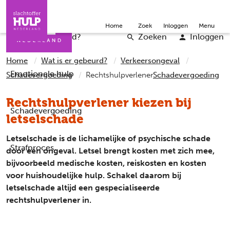
Direct naar de inhoud
Direct naar de contact
Slachtoffers
Jongeren
Community
Over ons
Doneer
Home
Zoek
Inloggen
Menu
Iemand helpen
Professionals
Word vrijwilliger
English
Wat is er gebeurd?
Zoeken
Inloggen
Home
Wat is er gebeurd?
Verkeersongeval
Emotionele hulp
Schadevergoeding
Rechtshulpverlener
Schadevergoeding
Rechtshulpverlener kiezen bij
Schadevergoeding
letselschade
Letselschade is de lichamelijke of psychische schade
Strafproces
door een ongeval. Letsel brengt kosten met zich mee,
bijvoorbeeld medische kosten, reiskosten en kosten
voor huishoudelijke hulp. Schakel daarom bij
letselschade altijd een gespecialiseerde
rechtshulpverlener in.