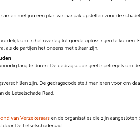
n samen met jou een plan van aanpak opstellen voor de schade
woordelijk om in het overleg tot goede oplossingen te komen. E
al als de partijen het oneens met elkaar zijn.
ouden
 onnodig lang te duren. De gedragscode geeft spelregels om d
sverschillen zijn. De gedragscode stelt manieren voor om da
n de Letselschade Raad.
ond van Verzekeraars
en de organisaties die zijn aangesloten 
d door De Letselschaderaad.