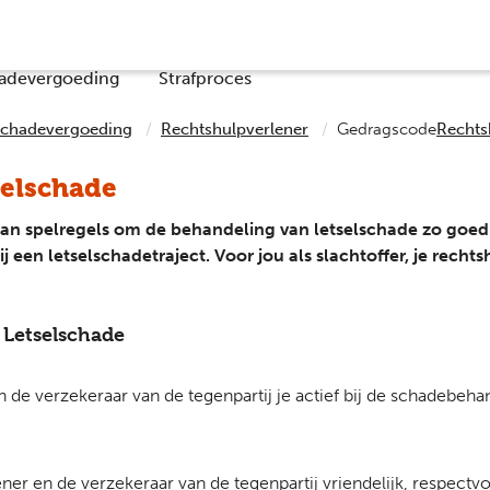
Co
adevergoeding
Strafproces
Schadevergoeding
Rechtshulpverlener
Gedragscode
Rechts
selschade
n spelregels om de behandeling van letselschade zo goed 
j een letselschadetraject. Voor jou als slachtoffer, je recht
Letselschade
en de verzekeraar van de tegenpartij je actief bij de schadebehan
er en de verzekeraar van de tegenpartij vriendelijk, respectvo