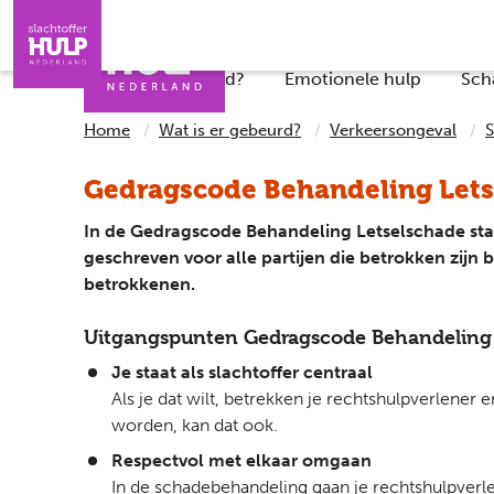
Direct naar de inhoud
Direct naar de contact
Slachtoffers
Jongeren
Iemand helpen
Professionals
Wat is er gebeurd?
Emotionele hulp
Sch
Home
Wat is er gebeurd?
Verkeersongeval
Gedragscode Behandeling Let
In de Gedragscode Behandeling Letselschade staa
geschreven voor alle partijen die betrokken zijn bi
betrokkenen.
Uitgangspunten Gedragscode Behandeling 
Je staat als slachtoffer centraal
Als je dat wilt, betrekken je rechtshulpverlener 
worden, kan dat ook.
Respectvol met elkaar omgaan
In de schadebehandeling gaan je rechtshulpverlen