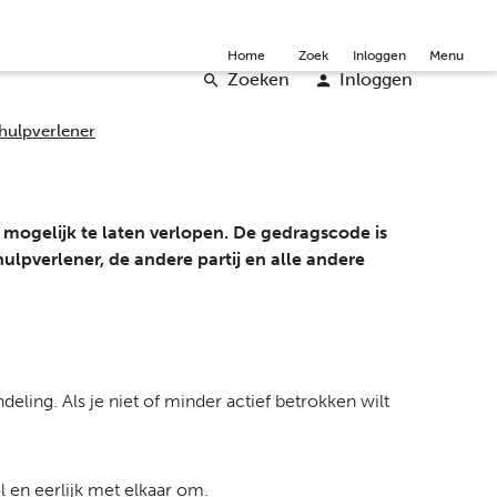
mmunity
Over ons
Doneer
Word vrijwilliger
English
Home
Zoek
Inloggen
Menu
Zoeken
Inloggen
hulpverlener
mogelijk te laten verlopen. De gedragscode is
shulpverlener, de andere partij en alle andere
deling. Als je niet of minder actief betrokken wilt
l en eerlijk met elkaar om.