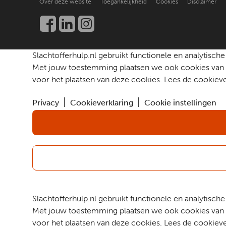
Over deze website
Toegankelijkheid
Cookies
Disclaimer
Beter leren helpen
Nieuws en publicaties
Kennis en onderzoek
Werken bij
Een slachtoffer helpen
Community
Contact
Slachtofferhulp.nl gebruikt functionele en analytis
Met jouw toestemming plaatsen we ook cookies van d
voor het plaatsen van deze cookies. Lees de cookieve
Privacy
Cookieverklaring
Cookie instellingen
Slachtofferhulp.nl gebruikt functionele en analytis
Met jouw toestemming plaatsen we ook cookies van d
voor het plaatsen van deze cookies. Lees de cookieve