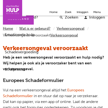
Direct naar de inhoud
Direct naar de contact
Slachtoffers
Jongeren
Community
Over ons
Doneer
Home
Zoek
Inloggen
Menu
Iemand helpen
Professionals
Word vrijwilliger
English
Wat is er gebeurd?
Zoeken
Inloggen
Home
Wat is er gebeurd?
Verkeersongeval
Emotionele hulp
Verkeersongeval veroorzaakt
Verkeersongeval
Verkeersongeval veroorzaakt
Schadevergoeding
Heb je een verkeersongeval veroorzaakt en hulp nodig?
Wij helpen je ook als je veroorzaker bent van een
verkeersongeval.
Strafproces
Europees Schadeformulier
Vul na een verkeersongeval altijd het
Europees
Schadeformulier
in en stuur dat op naar je verzekeraar.
Dat kan op papier, via een app of online. Laat de andere
partij ook het formulier ondertekenen. Zo voorkom je dat