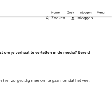
mmunity
Over ons
Doneer
Word vrijwilliger
English
Home
Zoek
Inloggen
Menu
Zoeken
Inloggen
st om je verhaal te vertellen in de media? Bereid
 om hier zorgvuldig mee om te gaan, omdat het veel