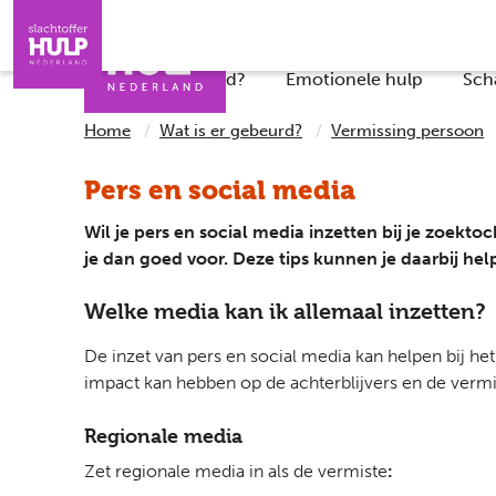
Direct naar de inhoud
Direct naar de contact
Slachtoffers
Jongeren
Iemand helpen
Professionals
Wat is er gebeurd?
Emotionele hulp
Sch
Home
Wat is er gebeurd?
Vermissing persoon
Pers en social media
Wil je pers en social media inzetten bij je zoekto
je dan goed voor. Deze tips kunnen je daarbij hel
Welke media kan ik allemaal inzetten?
De inzet van pers en social media kan helpen bij he
impact kan hebben op de achterblijvers en de vermi
Regionale media
Zet regionale media in als de vermiste
: