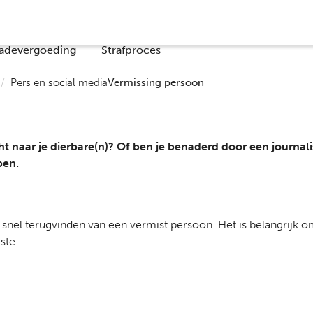
Co
adevergoeding
Strafproces
Pers en social media
Vermissing persoon
cht naar je dierbare(n)? Of ben je benaderd door een journali
pen.
t snel terugvinden van een vermist persoon. Het is belangrijk
ste.