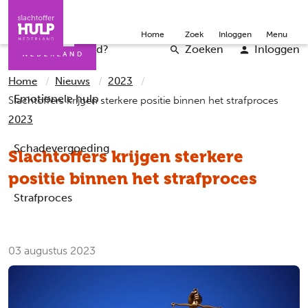
Direct naar de inhoud
Direct naar de contact
Slachtoffers
Jongeren
Community
Over ons
Doneer
Home
Zoek
Inloggen
Menu
Iemand helpen
Professionals
Word vrijwilliger
English
Wat is er gebeurd?
Zoeken
Inloggen
Home
Nieuws
2023
Emotionele hulp
Slachtoffers krijgen sterkere positie binnen het strafproces
2023
Schadevergoeding
Slachtoffers krijgen sterkere
positie binnen het strafproces
Strafproces
03 augustus 2023