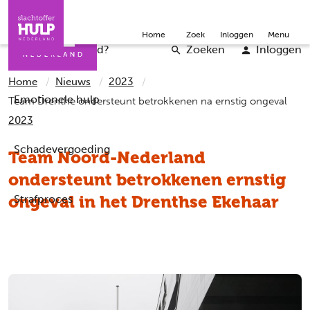
Direct naar de inhoud
Direct naar de contact
Slachtoffers
Jongeren
Community
Over ons
Doneer
Home
Zoek
Inloggen
Menu
Iemand helpen
Professionals
Word vrijwilliger
English
Wat is er gebeurd?
Zoeken
Inloggen
Home
Nieuws
2023
Emotionele hulp
Team Drenthe ondersteunt betrokkenen na ernstig ongeval
2023
Schadevergoeding
Team Noord-Nederland
ondersteunt betrokkenen ernstig
ongeval in het Drenthse Ekehaar
Strafproces