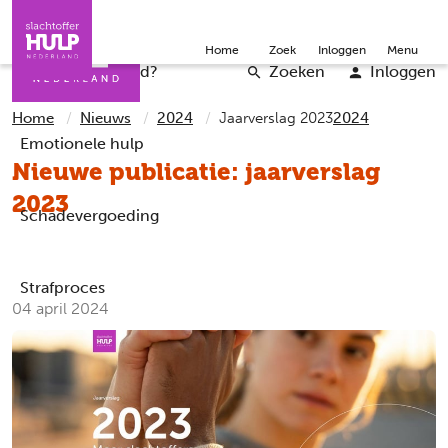
Direct naar de inhoud
Direct naar de contact
Slachtoffers
Jongeren
Community
Over ons
Doneer
Home
Zoek
Inloggen
Menu
Iemand helpen
Professionals
Word vrijwilliger
English
Wat is er gebeurd?
Zoeken
Inloggen
Home
Nieuws
2024
Jaarverslag 2023
2024
Emotionele hulp
Nieuwe publicatie: jaarverslag
2023
Schadevergoeding
Strafproces
04 april 2024