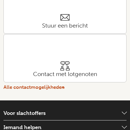
Stuur een bericht
Contact met lotgenoten
Alle contactmogelijkheden
Voor slachtoffers
Wat is er gebeurd?
Iemand helpen