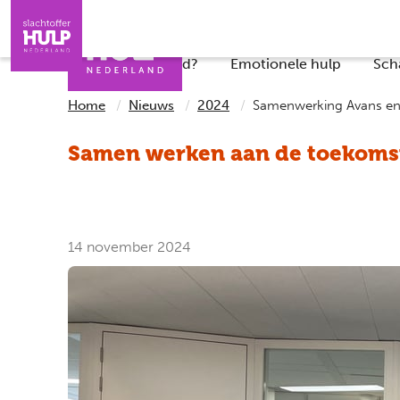
Direct naar de inhoud
Direct naar de contact
Slachtoffers
Jongeren
Iemand helpen
Professionals
Wat is er gebeurd?
Emotionele hulp
Sch
Home
Nieuws
2024
Samenwerking Avans e
Samen werken aan de toekomst
14 november 2024