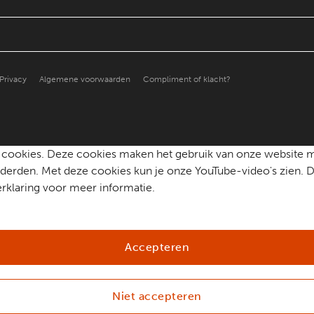
Privacy
Algemene voorwaarden
Compliment of klacht?
che cookies. Deze cookies maken het gebruik van onze website 
erden. Met deze cookies kun je onze YouTube-video's zien. D
rklaring voor meer informatie.
Accepteren
Niet accepteren