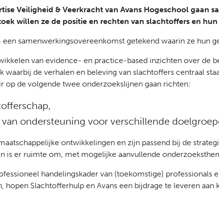
ertise Veiligheid & Veerkracht van Avans Hogeschool gaan
oek willen ze de positie en rechten van slachtoffers en hun
 een samenwerkingsovereenkomst getekend waarin ze hun geza
wikkelen van evidence- en practice-based inzichten over de be
 waarbij de verhalen en beleving van slachtoffers centraal s
ir op de volgende twee onderzoekslijnen gaan richten:
tofferschap,
d van ondersteuning voor verschillende doelgroep
aatschappelijke ontwikkelingen en zijn passend bij de strategi
en is er ruimte om, met mogelijke aanvullende onderzoeksthema
essioneel handelingskader van (toekomstige) professionals en 
n, hopen Slachtofferhulp en Avans een bijdrage te leveren aan