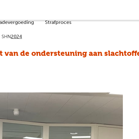
Co
adevergoeding
Strafproces
n SHN
2024
 van de ondersteuning aan slachtoff