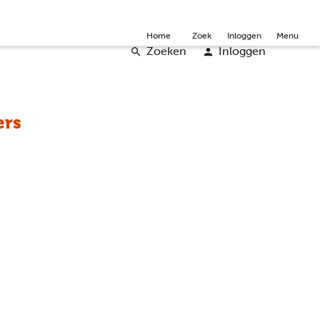
mmunity
Over ons
Doneer
Word vrijwilliger
English
Home
Zoek
Inloggen
Menu
Zoeken
Inloggen
ers