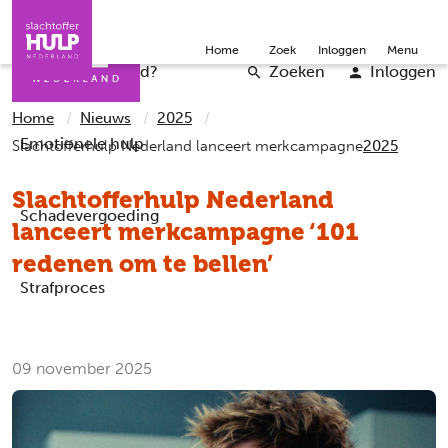
Direct naar de inhoud
Direct naar de contact
Slachtoffers
Jongeren
Community
Over ons
Doneer
Home
Zoek
Inloggen
Menu
Iemand helpen
Professionals
Word vrijwilliger
English
Wat is er gebeurd?
Zoeken
Inloggen
Home
Nieuws
2025
Emotionele hulp
Slachtofferhulp Nederland lanceert merkcampagne
2025
Slachtofferhulp Nederland
Schadevergoeding
lanceert merkcampagne ‘101
redenen om te bellen’
Strafproces
09 november 2025