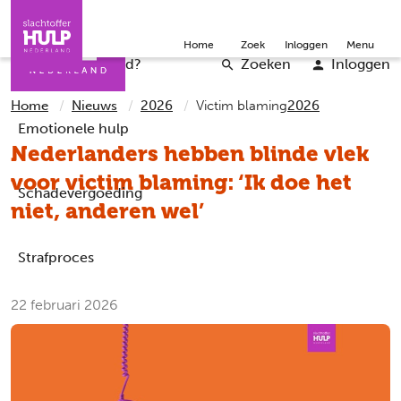
Direct naar de inhoud
Direct naar de contact
Slachtoffers
Jongeren
Community
Over ons
Doneer
Home
Zoek
Inloggen
Menu
Iemand helpen
Professionals
Word vrijwilliger
English
Wat is er gebeurd?
Zoeken
Inloggen
Home
Nieuws
2026
Victim blaming
2026
Emotionele hulp
Nederlanders hebben blinde vlek
voor victim blaming: ‘Ik doe het
Schadevergoeding
niet, anderen wel’
Strafproces
22 februari 2026