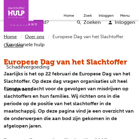
Direct naar de inhoud
Direct naar de contact
Slachtoffers
Jongeren
Community
Over ons
Doneer
Home
Zoek
Inloggen
Menu
Iemand helpen
Professionals
Word vrijwilliger
English
Wat is er gebeurd?
Zoeken
Inloggen
Home
Over ons
Europese Dag van het Slachtoffer
Emotionele hulp
Over ons
Europese Dag van het Slachtoffer
Schadevergoeding
Jaarlijks is het op 22 februari de Europese Dag van het
Slachtoffer. Op deze dag vragen organisaties uit heel
Europa aandacht voor de gevolgen van misdrijven op
Strafproces
slachtoffers en hun families. Wij richten ons in die
periode op de positie van het slachtoffer in de
maatschappij. Op deze pagina vind je een overzicht van
de onderwerpen die aan bod zijn gekomen in de
afgelopen jaren.