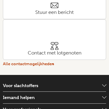
Stuur een bericht
Contact met lotgenoten
Alle contactmogelijkheden
Voor slachtoffers
Wat is er gebeurd?
Iemand helpen
Emotionele hulp
Check wat je kunt doen