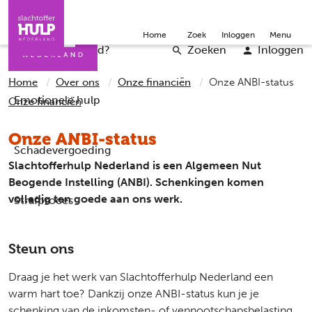
Direct naar de inhoud
Direct naar de contact
Slachtoffers
Jongeren
Community
Over ons
Doneer
Home
Zoek
Inloggen
Menu
Iemand helpen
Professionals
Word vrijwilliger
English
Wat is er gebeurd?
Zoeken
Inloggen
Home
Over ons
Onze financiën
Onze ANBI-status
Emotionele hulp
Onze financiën
Onze ANBI-status
Schadevergoeding
Slachtofferhulp Nederland is een Algemeen Nut
Beogende Instelling (ANBI). Schenkingen komen
volledig ten goede aan ons werk.
Strafproces
Steun ons
Draag je het werk van Slachtofferhulp Nederland een
warm hart toe? Dankzij onze ANBI-status kun je je
schenking van de inkomsten- of vennootschapsbelasting