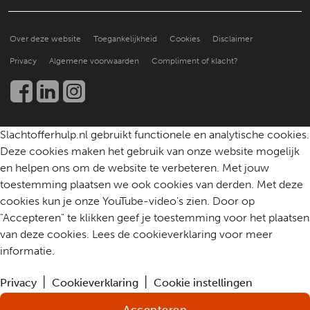
Een slachtoffer doorverwijzen
Hoe doen anderen het?
Over ons
Praktische ondersteuning
Over deze website
Toegankelijkheid
Cookies
Disclaimer
Beter leren helpen
Nieuws en publicaties
Kennis en onderzoek
Privacy
Algemene voorwaarden
Compliment of klacht?
Werken bij
Een slachtoffer helpen
Community
Contact
Slachtofferhulp.nl gebruikt functionele en analytische cookies.
Deze cookies maken het gebruik van onze website mogelijk
en helpen ons om de website te verbeteren. Met jouw
toestemming plaatsen we ook cookies van derden. Met deze
cookies kun je onze YouTube-video's zien. Door op
"Accepteren" te klikken geef je toestemming voor het plaatsen
van deze cookies. Lees de cookieverklaring voor meer
informatie.
Privacy
Cookieverklaring
Cookie instellingen
Accepteren