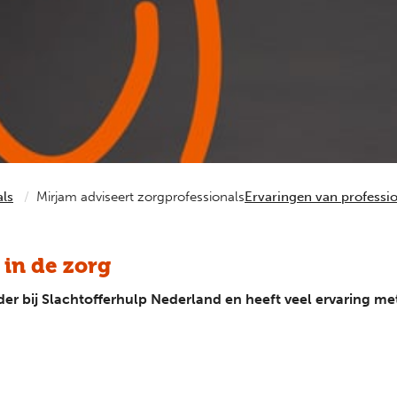
als
Mirjam adviseert zorgprofessionals
Ervaringen van professi
 in de zorg
er bij Slachtofferhulp Nederland en heeft veel ervaring met