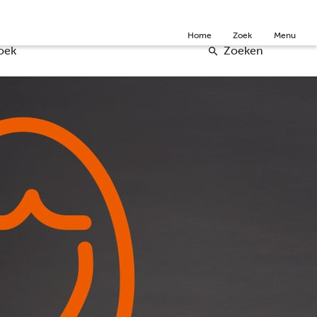
Community
Over ons
Doneer
English
Home
Zoek
Menu
oek
Zoeken