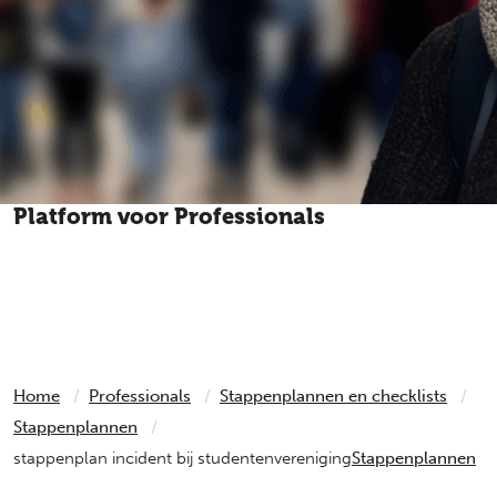
Platform voor Professionals
Heeft een cliënt, leerling of patiënt iets heftigs
meegemaakt? Het Platform voor Professionals geeft
antwoord op elke vraag over slachtofferhulp.
Home
Professionals
Stappenplannen en checklists
Stappenplannen
stappenplan incident bij studentenvereniging
Stappenplannen