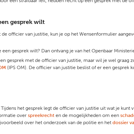
r een strafbaar feit, hebben recht op een gesprek met de offic
 een gesprek wilt
 officier van justitie, kun je op het Wensenformulier aangeven 
 een gesprek wilt? Dan ontvang je van het Openbaar Ministerie
n gesprek met de officier van justitie, maar wil je wel graag 
 OM
(IPS OM). De officier van justitie beslist of er een gesprek k
 Tijdens het gesprek legt de officier van justitie uit wat je kun
nformatie over
spreekrecht
en de mogelijkheden om een
schad
 Bijvoorbeeld over het onderzoek van de politie en het
dossier va