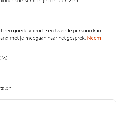
 binnenkomst moet je die laten zien.
 of een goede vriend. Een tweede persoon kan
rland met je meegaan naar het gesprek.
Neem
OM).
talen.