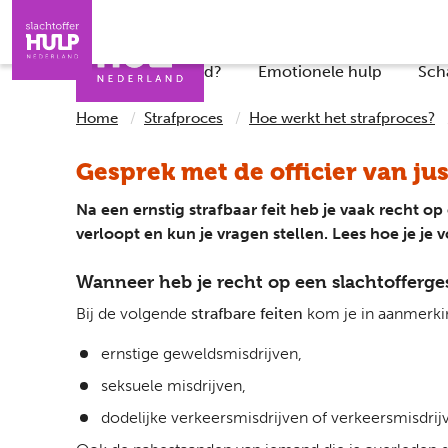
Direct naar de inhoud
Direct naar de contact
Slachtoffers
Jongeren
Iemand helpen
Professionals
Wat is er gebeurd?
Emotionele hulp
Sch
Home
Strafproces
Hoe werkt het strafproces?
Gesprek met de officier van jus
Na een ernstig strafbaar feit heb je vaak recht op 
verloopt en kun je vragen stellen. Lees hoe je je 
Wanneer heb je recht op een slachtofferge
Bij de volgende
strafbare feiten
kom je in aanmerkin
ernstige geweldsmisdrijven,
seksuele misdrijven,
dodelijke verkeersmisdrijven of verkeersmisdrij