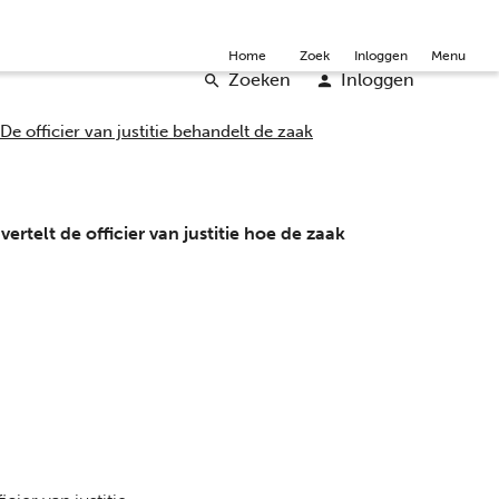
mmunity
Over ons
Doneer
Word vrijwilliger
English
Home
Zoek
Inloggen
Menu
Zoeken
Inloggen
De officier van justitie behandelt de zaak
vertelt de officier van justitie hoe de zaak