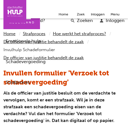
Direct naar de inhoud
Direct naar de contact
Slachtoffers
Jongeren
Community
Over ons
Doneer
Home
Zoek
Inloggen
Menu
Iemand helpen
Professionals
Word vrijwilliger
English
Wat is er gebeurd?
Zoeken
Inloggen
Home
Strafproces
Hoe werkt het strafproces?
Emotionele hulp
De officier van justitie behandelt de zaak
Invulhulp Schadeformulier
De officier van justitie behandelt de zaak
Schadevergoeding
Invullen formulier 'Verzoek tot
schadevergoeding'
Strafproces
Als de officier van justitie besluit om de verdachte te
vervolgen, komt er een strafzaak. Wil je in deze
strafzaak een schadevergoeding eisen van de
verdachte? Vul dan het formulier 'Verzoek tot
schadevergoeding' in. Dat kan digitaal of op papier.