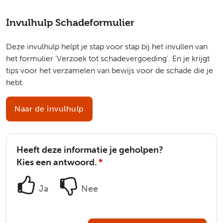
Invulhulp Schadeformulier
Deze invulhulp is helaas niet volledig toegankelijk met een 
Deze invulhulp helpt je stap voor stap bij het invullen van
het formulier 'Verzoek tot schadevergoeding'. En je krijgt
tips voor het verzamelen van bewijs voor de schade die je
hebt.
Naar de invulhulp
Heeft deze informatie je geholpen?
Kies een antwoord.
*
Ja
Nee