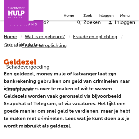
Direct naar de inhoud
Direct naar de contact
Slachtoffers
Jongeren
Community
Over ons
Doneer
Home
Zoek
Inloggen
Menu
Iemand helpen
Professionals
Word vrijwilliger
English
Wat is er gebeurd?
Zoeken
Inloggen
Home
Wat is er gebeurd?
Fraude en oplichting
Emotionele hulp
Geldezel
Fraude en oplichting
Geldezel
Schadevergoeding
Een geldezel, money mule of katvanger laat zijn
bankrekening gebruiken om geld van criminelen naar
iemand anders over te maken of wit te wassen.
Strafproces
Geldezels worden vaak geronseld via bijvoorbeeld
Snapchat of Telegram, of via vacatures. Het lijkt een
goede manier om snel geld te verdienen, maar je hebt
te maken met criminelen. Lees wat je kunt doen als je
wordt misbruikt als geldezel.