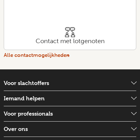
Contact met lotgenoten
Alle contactmogelijkheden
Voor slachtoffers
Wat is er gebeurd?
Iemand helpen
Emotionele hulp
Check wat je kunt doen
Voor professionals
Schadevergoeding
Iemand ondersteunen
Strafproces
Wat is de situatie
Over ons
Goed voor jezelf zorgen
Een slachtoffer doorverwijzen