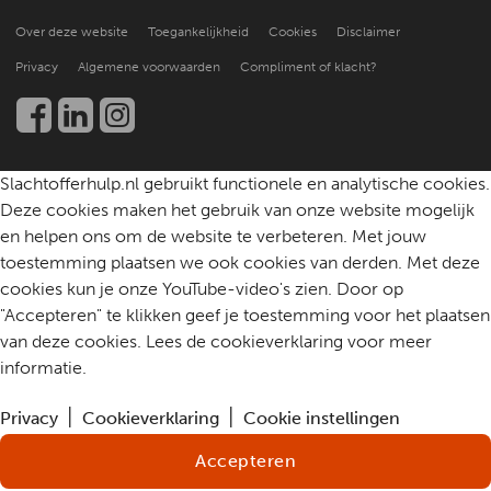
Hoe doen anderen het?
Over ons
Praktische ondersteuning
Over deze website
Toegankelijkheid
Cookies
Disclaimer
Beter leren helpen
Nieuws en publicaties
Kennis en onderzoek
Privacy
Algemene voorwaarden
Compliment of klacht?
Werken bij
Een slachtoffer helpen
Community
Contact
Slachtofferhulp.nl gebruikt functionele en analytische cookies.
Deze cookies maken het gebruik van onze website mogelijk
en helpen ons om de website te verbeteren. Met jouw
toestemming plaatsen we ook cookies van derden. Met deze
cookies kun je onze YouTube-video's zien. Door op
"Accepteren" te klikken geef je toestemming voor het plaatsen
van deze cookies. Lees de cookieverklaring voor meer
informatie.
Privacy
Cookieverklaring
Cookie instellingen
Accepteren