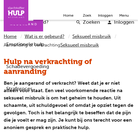
Direct naar de inhoud
Direct naar de contact
Slachtoffers
Jongeren
Community
Over ons
Doneer
Home
Zoek
Inloggen
Menu
Iemand helpen
Professionals
Word vrijwilliger
English
Wat is er gebeurd?
Zoeken
Inloggen
Home
Wat is er gebeurd?
Seksueel misbruik
Emotionele hulp
Aanranding of verkrachting
Seksueel misbruik
Hulp na verkrachting of
Schadevergoeding
aanranding
Ben je aangerand of verkracht? Weet dat je er niet
Strafproces
alleen voor staat. Een veel voorkomende reactie na
seksueel misbruik is om het geheim te houden. Uit
schaamte, uit schuldgevoel of omdat je opziet tegen de
gevolgen. Toch is het belangrijk te beseffen dat de pijn
die je voelt er mag zijn. Je kunt bij ons terecht voor een
anoniem gesprek en praktische hulp.