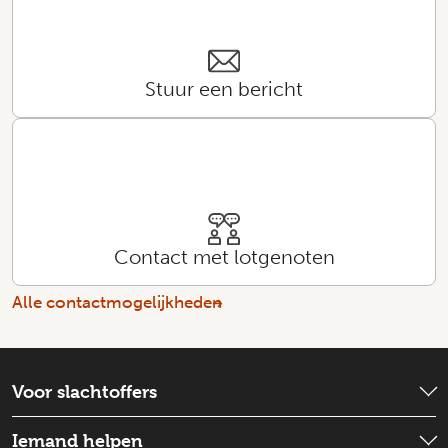
Stuur een bericht
Contact met lotgenoten
Alle contactmogelijkheden
Voor slachtoffers
Wat is er gebeurd?
Iemand helpen