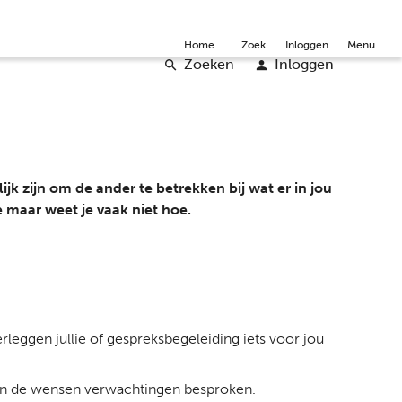
mmunity
Over ons
Doneer
Word vrijwilliger
English
Home
Zoek
Inloggen
Menu
Zoeken
Inloggen
k zijn om de ander te betrekken bij wat er in jou
re maar weet je vaak niet hoe.
eggen jullie of gespreksbegeleiding iets voor jou
rden de wensen verwachtingen besproken.