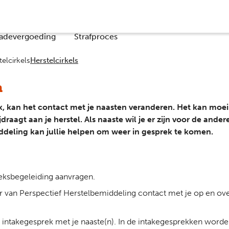
Co
adevergoeding
Strafproces
elcirkels
Herstelcirkels
n
 kan het contact met je naasten veranderen. Het kan moeilij
ijdraagt aan je herstel. Als naaste wil je er zijn voor de ande
ddeling kan jullie helpen om weer in gesprek te komen.
reksbegeleiding aanvragen.
van Perspectief Herstelbemiddeling contact met je op en overl
en intakegesprek met je naaste(n). In de intakegesprekken wo