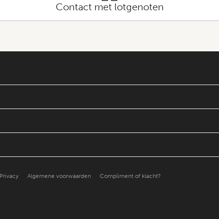
Contact met lotgenoten
Privacy
Algemene voorwaarden
Compliment of klacht?