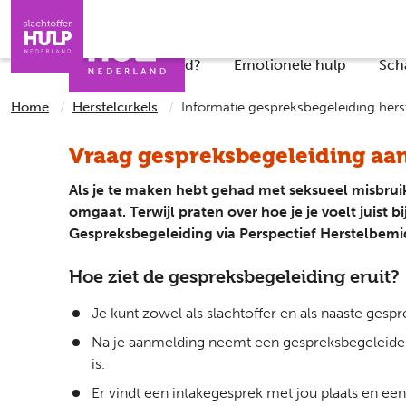
Direct naar de inhoud
Direct naar de contact
Slachtoffers
Jongeren
Iemand helpen
Professionals
Wat is er gebeurd?
Emotionele hulp
Sch
Home
Herstelcirkels
Informatie gespreksbegeleiding herst
Vraag gespreksbegeleiding aa
Als je te maken hebt gehad met seksueel misbruik,
omgaat. Terwijl praten over hoe je je voelt juist b
Gespreksbegeleiding via Perspectief Herstelbemi
Hoe ziet de gespreksbegeleiding eruit?
Je kunt zowel als slachtoffer en als naaste gesp
Na je aanmelding neemt een gespreksbegeleider 
is.
Er vindt een intakegesprek met jou plaats en e