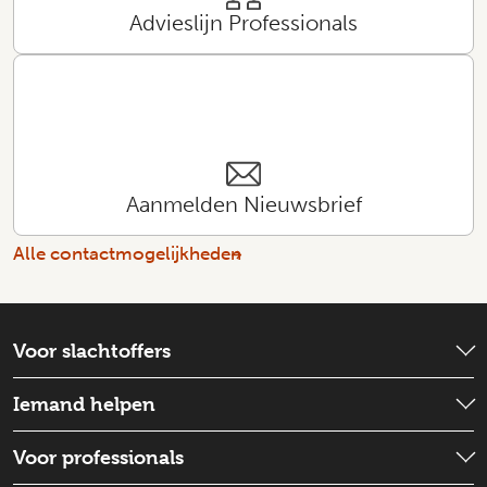
Advieslijn Professionals
Aanmelden Nieuwsbrief
Alle contactmogelijkheden
Voor slachtoffers
Wat is er gebeurd?
Iemand helpen
Emotionele hulp
Check wat je kunt doen
Voor professionals
Schadevergoeding
Iemand ondersteunen