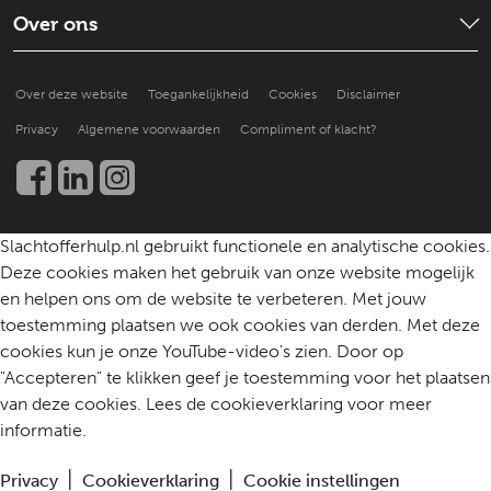
Strafproces
Wat is de situatie
Over ons
Goed voor jezelf zorgen
Een slachtoffer doorverwijzen
Hoe doen anderen het?
Over ons
Praktische ondersteuning
Over deze website
Toegankelijkheid
Cookies
Disclaimer
Beter leren helpen
Nieuws en publicaties
Kennis en onderzoek
Privacy
Algemene voorwaarden
Compliment of klacht?
Werken bij
Een slachtoffer helpen
Community
Contact
Slachtofferhulp.nl gebruikt functionele en analytische cookies.
Deze cookies maken het gebruik van onze website mogelijk
en helpen ons om de website te verbeteren. Met jouw
toestemming plaatsen we ook cookies van derden. Met deze
cookies kun je onze YouTube-video's zien. Door op
"Accepteren" te klikken geef je toestemming voor het plaatsen
van deze cookies. Lees de cookieverklaring voor meer
informatie.
Privacy
Cookieverklaring
Cookie instellingen