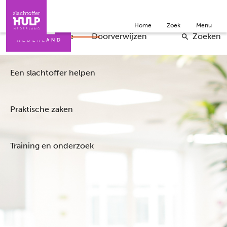
Direct naar de inhoud
Direct naar de contact
Slachtoffers
Jongeren
Community
Over ons
Home
Zoek
Menu
Iemand helpen
Professionals
Doneer
English
Wat is de situatie
Doorverwijzen
Zoeken
Een slachtoffer helpen
Praktische zaken
Training en onderzoek