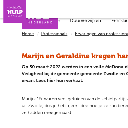
Direct naar de inhoud
Direct naar de contact
Slachtoffers
Jongeren
Iemand helpen
Professionals
Wat is de situatie
Doorverwijzen
Een sla
Home
Professionals
Ervaringen van profession
Marijn en Geraldine kregen han
Op 30 maart 2022 werden in een volle McDonald’
Veiligheid bij de gemeente gemeente Zwolle en G
ervan. Lees hier hun verhaal.
Marijn: "Er waren veel getuigen van de schietparti
uit Zwolle, dus je hebt geen idee hoe je ze kan ber
ze hadden meegemaakt.