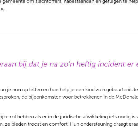
 gemeente om slachtoffers, nabestaanden en getuigen te hel
ng.
aan bij dat je na zo'n heftig incident er
kun je nou op letten en hoe help je een kind zo'n gebeurtenis
gesproken, de bijeenkomsten voor betrokkenen in de McDonald
ijke rol hebben als er in de juridische afwikkeling iets nodig i
 ze bieden troost en comfort. Hun ondersteuning draagt eraan b