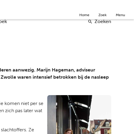
Community
Over ons
Doneer
English
Home
Zoek
Menu
oek
Zoeken
deren aanwezig. Marijn Hageman, adviseur
Zwolle waren intensief betrokken bij de nasleep
ie komen niet per se
n zich pas later wat
 slachtoffers. Ze