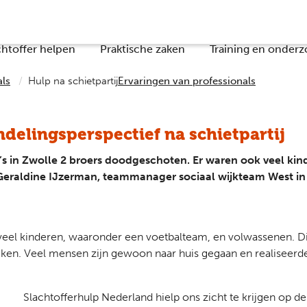
chtoffer helpen
Praktische zaken
Training en onderz
als
Hulp na schietpartij
Ervaringen van professionals
delingsperspectief na schietpartij
s in Zwolle 2 broers doodgeschoten. Er waren ook veel kin
eraldine IJzerman, teammanager sociaal wijkteam West in 
j: veel kinderen, waaronder een voetbalteam, en volwassenen. D
eiken. Veel mensen zijn gewoon naar huis gegaan en realiseerde
Slachtofferhulp Nederland hielp ons zicht te krijgen op de