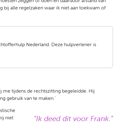
e moesten zeggen of doen en daardoor afstand van
ij alle regelzaken waar ik niet aan toekwam of
tofferhulp Nederland. Deze hulpverlener is
j me tijdens de rechtszitting begeleidde. Hij
ing gebruik van te maken.'
astische
Ik deed dit voor Frank.
j niet