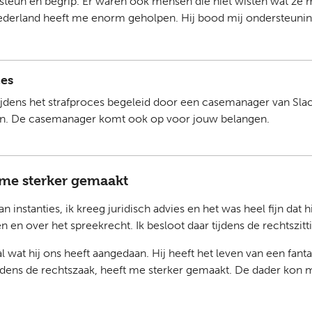
el steun en begrip. Er waren ook mensen die niet wisten wat z
rland heeft me enorm geholpen. Hij bood mij ondersteuning b
ces
dens het strafproces begeleid door een casemanager van Slach
den. De casemanager komt ook op voor jouw belangen.
 me sterker gemaakt
instanties, ik kreeg juridisch advies en het was heel fijn dat hi
 en over het spreekrecht. Ik besloot daar tijdens de rechtszitt
l wat hij ons heeft aangedaan. Hij heeft het leven van een fant
dens de rechtszaak, heeft me sterker gemaakt. De dader kon mi