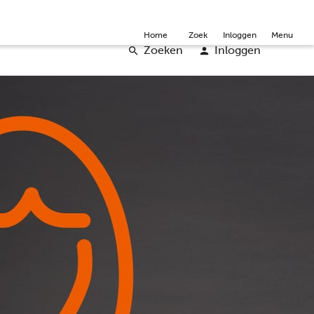
mmunity
Over ons
Doneer
Word vrijwilliger
English
Home
Zoek
Inloggen
Menu
Zoeken
Inloggen