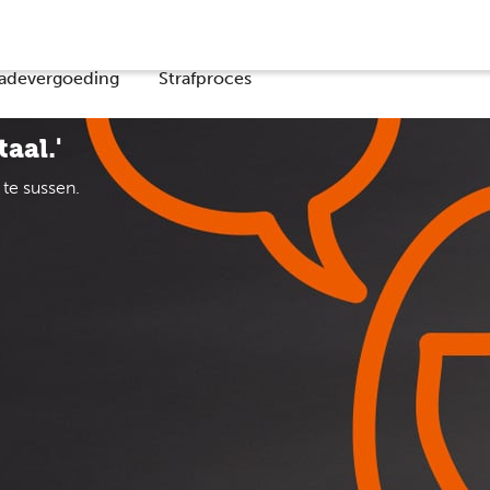
Co
adevergoeding
Strafproces
aal.'
te sussen.