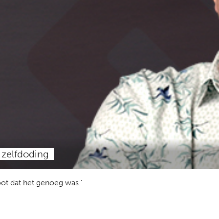
 zelfdoding
ot dat het genoeg was.'