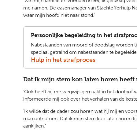
'Van mijn familie en vrienden kreeg ik gelukkig ve
me namen. De casemanager van Slachtofferhulp Nede
waar mijn hoofd niet naar stond.'
Persoonlijke begeleiding in het strafpro
Nabestaanden van moord of doodslag worden tij
speciaal getraind om nabestaanden te begelei
Hulp in het strafproces
Dat ik mijn stem kon laten horen heeft
'Ook heeft hij me wegwijs gemaakt in het doolhof van 
informeerde mij ook over het verhalen van de kosten
'Ik wilde dat de dader zou horen wat hij mij en voora
man ontnomen. Dat ik mijn stem kon laten horen tij
aankijken.'