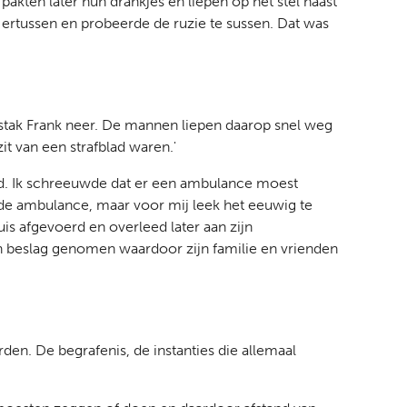
pakten later hun drankjes en liepen op het stel naast
ertussen en probeerde de ruzie te sussen. Dat was
 stak Frank neer. De mannen liepen daarop snel weg
it van een strafblad waren.'
loed. Ik schreeuwde dat er een ambulance moest
e ambulance, maar voor mij leek het eeuwig te
is afgevoerd en overleed later aan zijn
n beslag genomen waardoor zijn familie en vrienden
den. De begrafenis, de instanties die allemaal