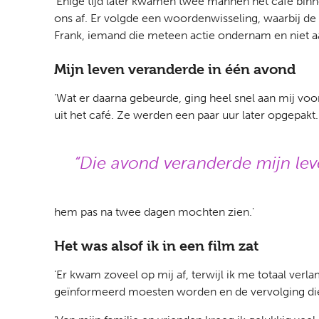
'Enige tijd later kwamen twee mannen het café binnen
ons af. Er volgde een woordenwisseling, waarbij de
Frank, iemand die meteen actie ondernam en niet aan 
Mijn leven veranderde in één avond
'Wat er daarna gebeurde, ging heel snel aan mij vo
uit het café. Ze werden een paar uur later opgepakt.
Die avond veranderde mijn leve
hem pas na twee dagen mochten zien.'
Het was alsof ik in een film zat
'Er kwam zoveel op mij af, terwijl ik me totaal ver
geïnformeerd moesten worden en de vervolging die 