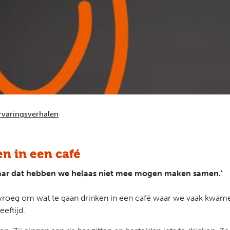
rvaringsverhalen
n in een café
n. Maar dat hebben we helaas niet mee mogen maken samen.'
roeg om wat te gaan drinken in een café waar we vaak kwamen
eftijd.'