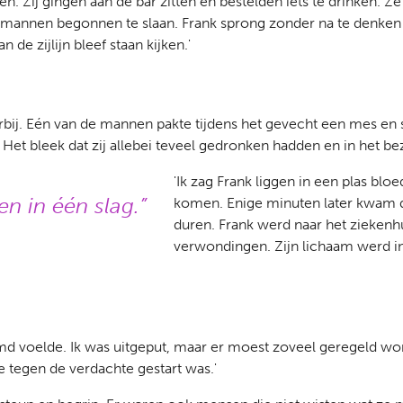
. Zij gingen aan de bar zitten en bestelden iets te drinken. Ze 
 mannen begonnen te slaan. Frank sprong zonder na te denken 
de zijlijn bleef staan kijken.'
orbij. Eén van de mannen pakte tijdens het gevecht een mes en
 Het bleek dat zij allebei teveel gedronken hadden en in het bez
'Ik zag Frank liggen in een plas b
n in één slag.
komen. Enige minuten later kwam d
duren. Frank werd naar het ziekenhu
verwondingen. Zijn lichaam werd i
lamd voelde. Ik was uitgeput, maar er moest zoveel geregeld wor
tegen de verdachte gestart was.'