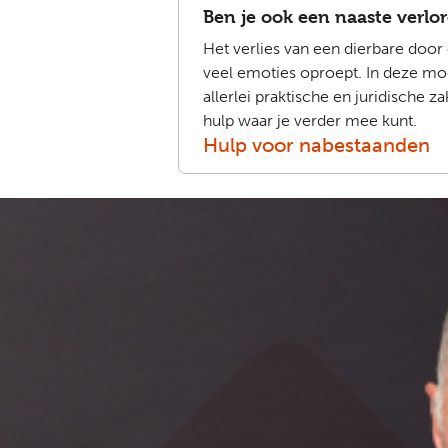
Ben je ook een naaste verlo
Het verlies van een dierbare door 
veel emoties oproept. In deze mo
allerlei praktische en juridische
hulp waar je verder mee kunt.
Hulp voor nabestaanden