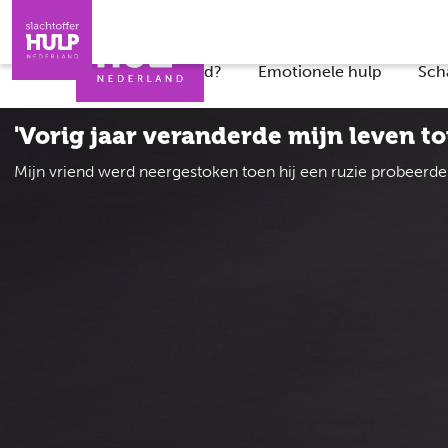
Direct naar de inhoud
Direct naar de contact
Slachtoffers
Jongeren
Iemand helpen
Professionals
Wat is er gebeurd?
Emotionele hulp
Sch
'Vorig jaar veranderde mijn leven tot
Mijn vriend werd neergestoken toen hij een ruzie probeerde 