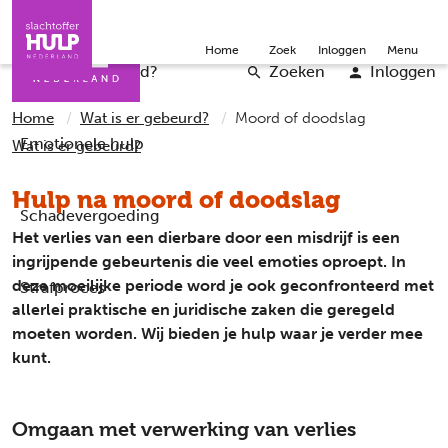
Direct naar de inhoud
Direct naar de contact
Slachtoffers
Jongeren
Community
Over ons
Doneer
Home
Zoek
Inloggen
Menu
Iemand helpen
Professionals
Word vrijwilliger
English
Wat is er gebeurd?
Zoeken
Inloggen
Home
Wat is er gebeurd?
Moord of doodslag
Emotionele hulp
Wat is er gebeurd?
Hulp na moord of doodslag
Schadevergoeding
Het verlies van een dierbare door een misdrijf is een
ingrijpende gebeurtenis die veel emoties oproept. In
deze moeilijke periode word je ook geconfronteerd met
Strafproces
allerlei praktische en juridische zaken die geregeld
moeten worden. Wij bieden je hulp waar je verder mee
kunt.
Omgaan met verwerking van verlies