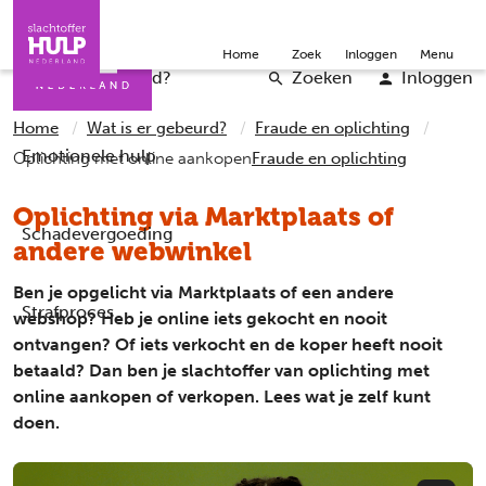
Direct naar de inhoud
Direct naar de contact
Slachtoffers
Jongeren
Community
Over ons
Doneer
Home
Zoek
Inloggen
Menu
Iemand helpen
Professionals
Word vrijwilliger
English
Wat is er gebeurd?
Zoeken
Inloggen
Home
Wat is er gebeurd?
Fraude en oplichting
Emotionele hulp
Oplichting met online aankopen
Fraude en oplichting
Oplichting via Marktplaats of
Schadevergoeding
andere webwinkel
Ben je opgelicht via Marktplaats of een andere
Strafproces
webshop? Heb je online iets gekocht en nooit
ontvangen? Of iets verkocht en de koper heeft nooit
betaald? Dan ben je slachtoffer van oplichting met
online aankopen of verkopen. Lees wat je zelf kunt
doen.