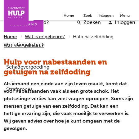
Direct naar de inhoud
Direct naar de contact
Slachtoffers
Jongeren
Community
Over ons
Doneer
Home
Zoek
Inloggen
Menu
Iemand helpen
Professionals
Word vrijwilliger
English
Wat is er gebeurd?
Zoeken
Inloggen
Home
Wat is er gebeurd?
Hulp na zelfdoding
Emotionele hulp
Wat is er gebeurd?
Hulp voor nabestaanden en
Schadevergoeding
getuigen na zelfdoding
Als iemand een einde aan zijn leven maakt, komt dat
Strafproces
voor nabestaanden vaak als een grote schok. Het
plotselinge verlies kan veel vragen oproepen. Soms zijn
mensen getuige van een zelfdoding. Dat kan een
heftige ervaring zijn, die vaak moeilijk te verwerken is.
Wij geven advies over hoe je kunt omgaan met de
gevolgen.