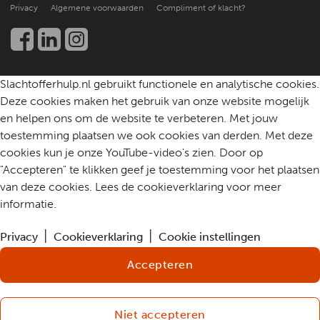
Kennis en onderzoek
Privacy
Algemene voorwaarden
Compliment of klacht?
Werken bij
Een slachtoffer helpen
Community
Contact
Slachtofferhulp.nl gebruikt functionele en analytische cookies.
Deze cookies maken het gebruik van onze website mogelijk
en helpen ons om de website te verbeteren. Met jouw
toestemming plaatsen we ook cookies van derden. Met deze
cookies kun je onze YouTube-video's zien. Door op
"Accepteren" te klikken geef je toestemming voor het plaatsen
van deze cookies. Lees de cookieverklaring voor meer
informatie.
Privacy
Cookieverklaring
Cookie instellingen
Accepteren
Niet accepteren