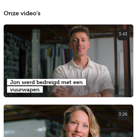
Onze video's
3:43
Jon werd bedreigd met een
vuurwapen
3:26