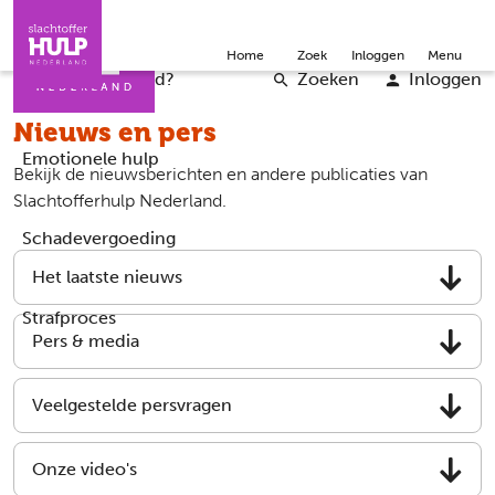
Direct naar de inhoud
Direct naar de contact
Slachtoffers
Jongeren
Community
Over ons
Doneer
Home
Zoek
Inloggen
Menu
Iemand helpen
Professionals
Word vrijwilliger
English
Wat is er gebeurd?
Zoeken
Inloggen
Nieuws en pers
Emotionele hulp
Bekijk de nieuwsberichten en andere publicaties van
Slachtofferhulp Nederland.
Schadevergoeding
Het laatste nieuws
Strafproces
Pers & media
Veelgestelde persvragen
Onze video's