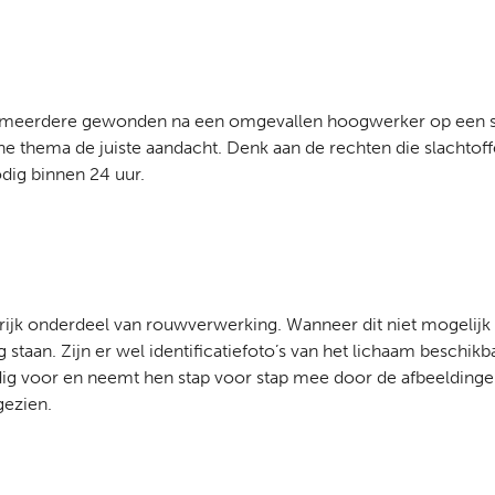
t, meerdere gewonden na een omgevallen hoogwerker op een sc
che thema de juiste aandacht. Denk aan de rechten die slachto
odig binnen 24 uur.
ijk onderdeel van rouwverwerking. Wanneer dit niet mogelijk is
eg staan. Zijn er wel identificatiefoto’s van het lichaam besch
 voor en neemt hen stap voor stap mee door de afbeeldingen (a
ezien.