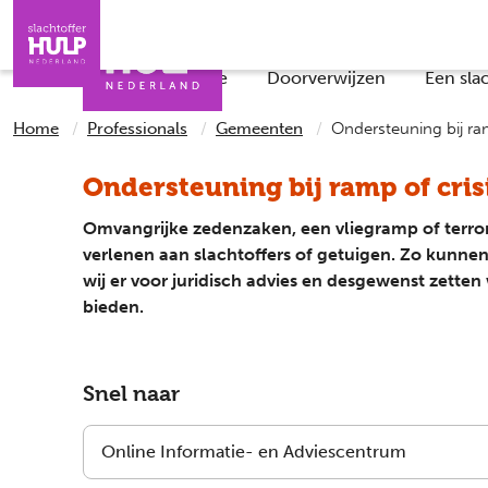
Direct naar de inhoud
Direct naar de contact
Slachtoffers
Jongeren
Iemand helpen
Professionals
Wat is de situatie
Doorverwijzen
Een sla
Home
Professionals
Gemeenten
Ondersteuning bij ram
Ondersteuning bij ramp of cris
Omvangrijke zedenzaken, een vliegramp of terrori
verlenen aan slachtoffers of getuigen. Zo kunnen
wij er voor juridisch advies en desgewenst zetten
bieden.
Snel naar
Online Informatie- en Adviescentrum