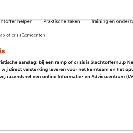
chtoffer helpen
Praktische zaken
Training en onderz
p of crisis
Gemeenten
is
stische aanslag: bij een ramp of crisis is Slachtofferhulp 
 wij direct versterking leveren voor het kernteam en het o
 wij razendsnel een online Informatie- en Adviescentrum (IA