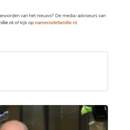
jn geworden van het nieuws? De media-adviseurs van
lie.nl
of kijk op
namensdefamilie.nl
.