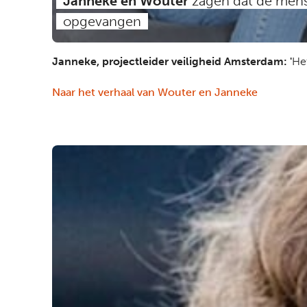
Janneke en Wouter
zagen dat de men
opgevangen
Janneke, projectleider veiligheid Amsterdam: '
Het
Naar het verhaal van Wouter en Janneke