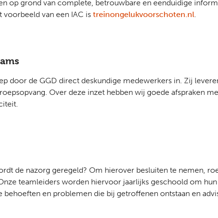
 en op grond van complete, betrouwbare en eenduidige informa
t voorbeeld van een IAC is
treinongelukvoorschoten.nl
.
eams
ep door de GGD direct deskundige medewerkers in. Zij leveren 
oepsopvang. Over deze inzet hebben wij goede afspraken met 
iteit.
wordt de nazorg geregeld? Om hierover besluiten te nemen, roe
nze teamleiders worden hiervoor jaarlijks geschoold om hun t
e behoeften en problemen die bij getroffenen ontstaan en advis