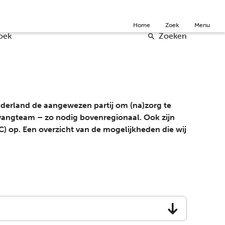
Community
Over ons
Doneer
English
Home
Zoek
Menu
oek
Zoeken
Nederland de aangewezen partij om (na)zorg te
pvangteam – zo nodig bovenregionaal. Ook zijn
C) op. Een overzicht van de mogelijkheden die wij