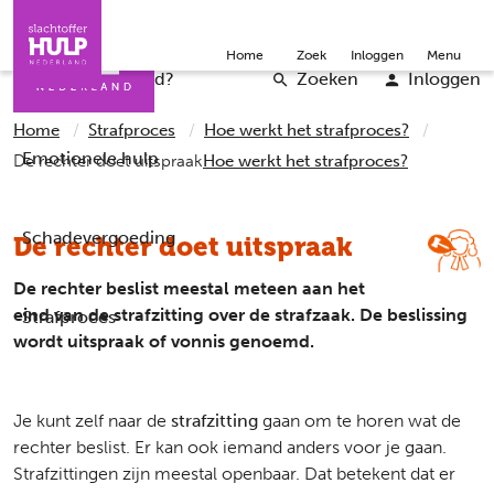
Direct naar de inhoud
Direct naar de contact
Slachtoffers
Jongeren
Community
Over ons
Doneer
Home
Zoek
Inloggen
Menu
Iemand helpen
Professionals
Word vrijwilliger
English
Wat is er gebeurd?
Zoeken
Inloggen
Home
Strafproces
Hoe werkt het strafproces?
Emotionele hulp
De rechter doet uitspraak
Hoe werkt het strafproces?
Schadevergoeding
De rechter doet uitspraak
De rechter beslist meestal meteen aan het
eind van de strafzitting over de strafzaak. De beslissing
Strafproces
wordt uitspraak of vonnis genoemd.
Je kunt zelf naar de
strafzitting
gaan om te horen wat de
rechter beslist. Er kan ook iemand anders voor je gaan.
Strafzittingen zijn meestal openbaar. Dat betekent dat er